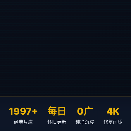
1997+
每日
0广
4K
经典片库
怀旧更新
纯净沉浸
修复画质